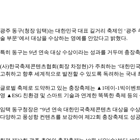
광주 동구
(
청장 임택
)
는 대한민국 대표 길거리 축제인
‘
광주 
술 부문
’
에서 대상을 수상하는 영예를 안았다고 밝혔다
.
특히 동구는
9
년 연속 대상 수상이라는 성과를 거두며 충장
(
사
)
한국축제콘텐츠협회
(
회장 차정현
)
가 주최하는
‘
대한민
고취하고 향후 세계적으로 발전할 수 있도록 독려하는 국내 
글로벌 축제로 도약하고 있는 충장축제는
▲
1
데이
-1
빅이벤트
영
▲
ESG
친환경 및 스마트 기술과 연계한 똑똑한 축제 등의
임택 동구청장은
“9
년 연속 대한민국축제콘텐츠 대상을 수상
다양하고 풍성항 컨텐츠를 보강하여 제
22
회 충장축제도 성