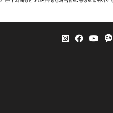
이 온다
’
의 배경인
5·18
민주광장과 금남로
,
충장로 일원에서 