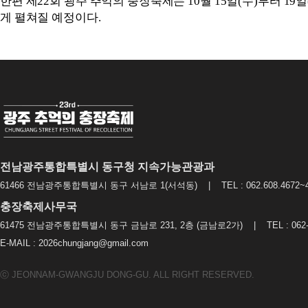
한편 제
22
회 광주 추억의 충장축제는
10
월
15
일
(
수
)
부터
19
일
게 펼쳐질 예정이다
.
전남광주통합특별시 동구청 지속가능관광과
61466 전남광주통합특별시 동구 서남로 1(서석동) | TEL : 062.608.4672~4
충장축제사무국
61475 전남광주통합특별시 동구 금남로 231, 2층 (금남로2가) | TEL : 062-2
E-MAIL : 2026chungjang@gmail.com
ⓒ JEONNAM-GWANGJU DONG-GU. ALL RIGHT RESERVED.