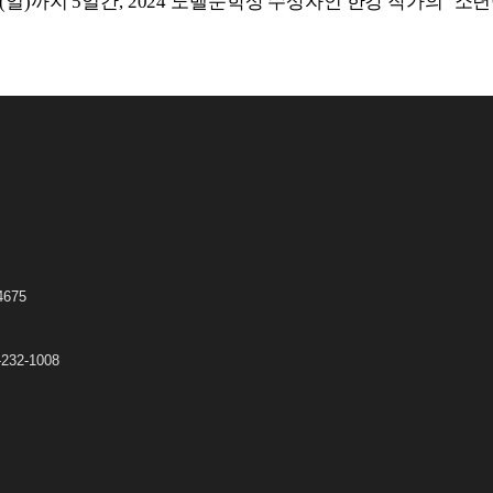
(
일
)
까지
5
일간
, 2024
노벨문학상 수상자인 한강 작가의
‘
소년
675
32-1008