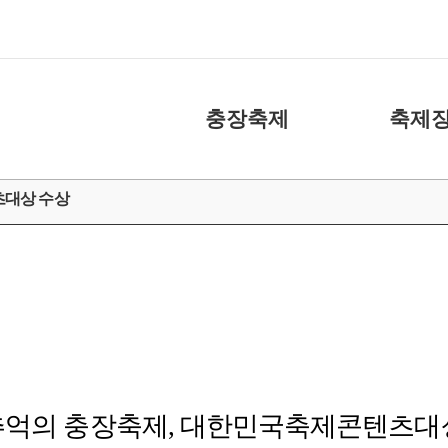
충장축제
축제장
축제소개
화장실
츠대상 수상
아카이브
주차장
캐릭터
도움 주신 분들
충장축제 위원회
추억의 충장축제
,
대한민국축제콘텐츠대