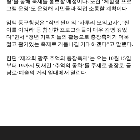
팅
’
을 통해 축제를 홍보할 예정이다
.
또한
‘
체험형 프로
그램 운영
’
도 운영해 시민들과 직접 소통할 계획이다
.
임택 동구청장은
“
작년 찐이의
‘
사투리 모의고사
’, ‘
찐
이를 이겨라
’
등 참신한 프로그램들이 매우 감명 깊었
다
”
면서
“
청년 기획자들의 활동으로 충장축제가 더욱
젊고 활기있는 축제로 거듭나길 기대하겠다
”
고 말했다
.
한편
‘
제
22
회 광주 추억의 충장축제
’
는 오는
10
월
15
일
부터
19
까지 닷새간
‘
추억의 동화
’
를 주제로 충장로
·
금
남로
·
예술의 거리 일대에서 열린다
.