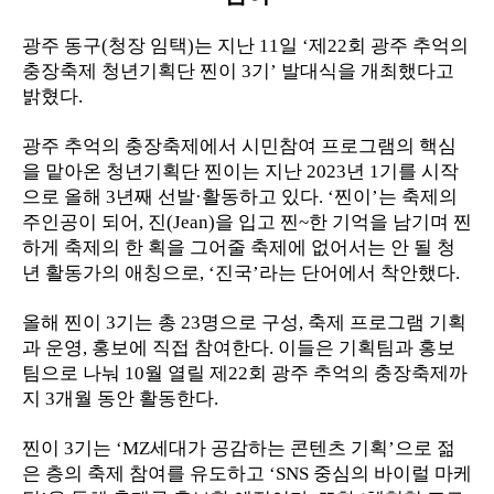
광주 동구
(
청장 임택
)
는 지난
11
일
‘
제
22
회 광주 추억의
충장축제 청년기획단 찐이
3
기
’
발대식을 개최했다고
밝혔다
.
광주 추억의 충장축제에서 시민참여 프로그램의 핵심
을 맡아온 청년기획단 찐이는 지난
2023
년
1
기를 시작
으로 올해
3
년째 선발
·
활동하고 있다
. ‘
찐이
’
는 축제의
주인공이 되어
,
진
(Jean)
을 입고 찐
~
한 기억을 남기며 찐
하게 축제의 한 획을 그어줄 축제에 없어서는 안 될 청
년 활동가의 애칭으로
, ‘
진국
’
라는 단어에서 착안했다
.
올해 찐이
3
기는 총
23
명으로 구성
,
축제 프로그램 기획
과 운영
,
홍보에 직접 참여한다
.
이들은 기획팀과 홍보
팀으로 나눠
10
월 열릴 제
22
회 광주 추억의 충장축제까
지
3
개월 동안 활동한다
.
찐이
3
기는
‘MZ
세대가 공감하는 콘텐츠 기획
’
으로 젊
은 층의 축제 참여를 유도하고
‘SNS
중심의 바이럴 마케