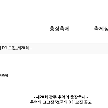
충장축제
축제장
축제소개
화장실
J' 모집_제20회 ...
아카이브
주차장
캐릭터
도움 주신 분들
충장축제
충장축제 위원회
- 제20회 광주 추억의 충장축제 -
추억의 고고장 ‘전국의 DJ’ 모집 공고