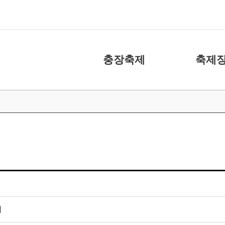
충장축제
축제장
축제소개
화장실
아카이브
주차장
캐릭터
도움 주신 분들
충장축제 위원회
대