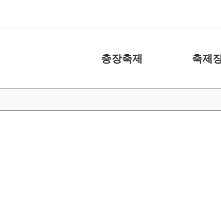
충장축제
축제장
축제소개
화장실
아카이브
주차장
캐릭터
도움 주신 분들
충장축제 위원회