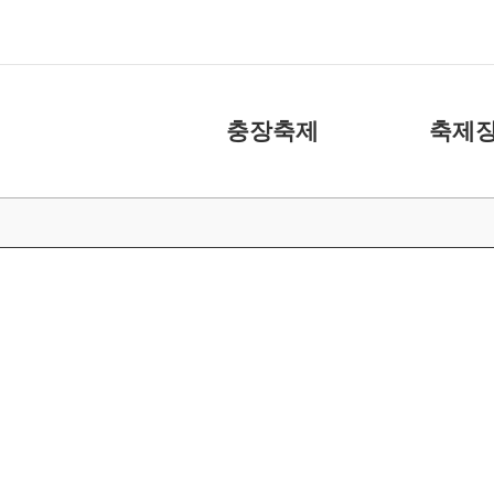
충장축제
축제장
축제소개
화장실
아카이브
주차장
캐릭터
도움 주신 분들
충장축제 위원회