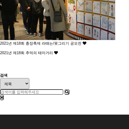
2021년 제18회
충장축제 라때는/못그리기 공모전
2021년 제18회
추억의 테마거리
처음
맨끝
검색