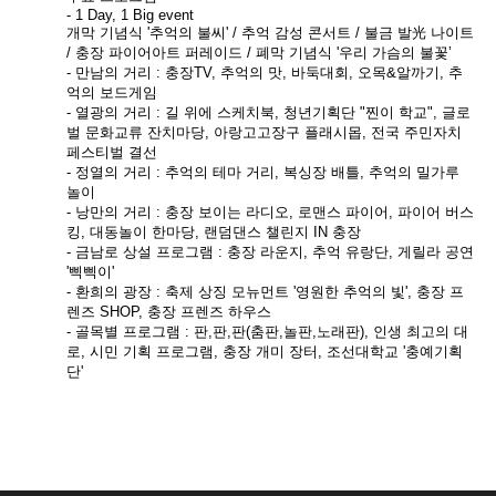
- 1 Day, 1 Big event
개막 기념식 '추억의 불씨' / 추억 감성 콘서트 / 불금 발光 나이트
/ 충장 파이어아트 퍼레이드 / 폐막 기념식 '우리 가슴의 불꽃’
- 만남의 거리 : 충장TV, 추억의 맛, 바둑대회, 오목&알까기, 추
억의 보드게임
- 열광의 거리 : 길 위에 스케치북, 청년기획단 "찐이 학교", 글로
벌 문화교류 잔치마당, 아랑고고장구 플래시몹, 전국 주민자치
페스티벌 결선
- 정열의 거리 : 추억의 테마 거리, 복싱장 배틀, 추억의 밀가루
놀이
- 낭만의 거리 : 충장 보이는 라디오, 로맨스 파이어, 파이어 버스
킹, 대동놀이 한마당, 랜덤댄스 챌린지 IN 충장
- 금남로 상설 프로그램 : 충장 라운지, 추억 유랑단, 게릴라 공연
'삑삑이'
- 환희의 광장 : 축제 상징 모뉴먼트 '영원한 추억의 빛', 충장 프
렌즈 SHOP, 충장 프렌즈 하우스
- 골목별 프로그램 : 판,판,판(춤판,놀판,노래판), 인생 최고의 대
로, 시민 기획 프로그램, 충장 개미 장터, 조선대학교 '충예기획
단'