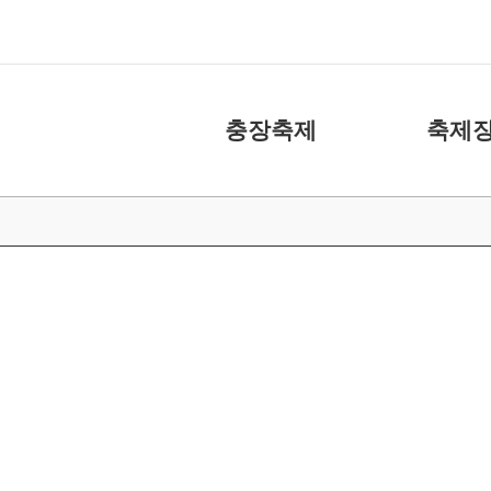
충장축제
축제장
축제소개
화장실
아카이브
주차장
캐릭터
도움 주신 분들
충장축제 위원회