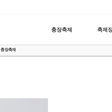
충장축제
축제장
축제소개
화장실
는 충장축제
아카이브
주차장
캐릭터
도움 주신 분들
충장축제 위원회