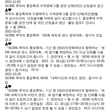
2021-11-03
제18회 추억의 충장축제 지역문화그룹 공연 단체(개인) 선정결과 공고
추억의 충장축제에 지원해주신 지역문화그룹 공연 단체(개인)분들
게 감사드리며, 선정결과를 아래와 같이 공고합니다.1. 충장축제 지역
문화그룹 공연 단체 및 개인 선정결과 명단 : 붙임 참조2. 안내사
항 ○ 총 208개…
2021-10-22
제18회 추억의 충장축제「제5회 레트로 댄스 경연대회」참가자 모집
공고
『제18회 추억의 충장축제』기간 중 (재)라인문화재단과 함께하는「제
5회 레트로 댄스 경연대회」에 참가를 희망하는 2인 이상 단체를 다음
과 같이 모집하고자 합니다. 1. 경연개요 ○ 행 사 명 : 제5회 레트로 댄
스 경연대회 ○ 경연일정 : 2021. 11. 19.(금) 13:00~15:00 (시상식 19:00
~20:00) ※상기 일정은 변경 될 수 있음 ○ 경연장소 : ACC 아시아문화
광장 ○ 참가대상 : 70~9…
2021-10-18
제18회 추억의 충장축제 제5회「대학가요제 리턴즈 경연」참가자 모
집
『제18회 추억의 충장축제』기간 중 (재)라인문화재단과 함께하는「제
5회 대학가요제 리턴즈 경연」에 참가를 희망하는 개인 및 단체를 다음
과 같이 모집하고자 합니다. 1. 경연개요 ○ 행 사 명 : 제5회 대학가요
제 리턴즈 경연 ○ 경연일정 : 2021. 11. 19.(금) 17:00~19:00 (시상식 19:
00~20:00) ※ 상기 일정은 변경 될 수 있음 ○ 경연장소 : ACC 아시아문