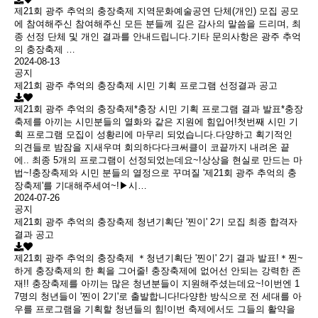
제21회 광주 추억의 충장축제 지역문화예술공연 단체(개인) 모집 공모
에 참여해주신 참여해주신 모든 분들께 깊은 감사의 말씀을 드리며, 최
종 선정 단체 및 개인 결과를 안내드립니다.기타 문의사항은 광주 추억
의 충장축제 …
2024-08-13
공지
제21회 광주 추억의 충장축제 시민 기획 프로그램 선정결과 공고
제21회 광주 추억의 충장축제*충장 시민 기획 프로그램 결과 발표*충장
축제를 아끼는 시민분들의 열화와 같은 지원에 힘입어!첫번째 시민 기
획 프로그램 모집이 성황리에 마무리 되었습니다.다양하고 획기적인
의견들로 밤잠을 지새우며 회의하다다크써클이 코끝까지 내려온 끝
에.. 최종 5개의 프로그램이 선정되었는데요~!상상을 현실로 만드는 마
법~!충장축제와 시민 분들의 열정으로 꾸며질 '제21회 광주 추억의 충
장축제'를 기대해주세여~!▶시…
2024-07-26
공지
제21회 광주 추억의 충장축제 청년기획단 '찐이' 2기 모집 최종 합격자
결과 공고
제21회 광주 추억의 충장축제 ＊청년기획단 '찐이' 2기 결과 발표!＊찐~
하게 충장축제의 한 획을 그어줄! 충장축제에 없어선 안되는 강력한 존
재!! 충장축제를 아끼는 많은 청년분들이 지원해주셨는데요~!이번엔 1
7명의 청년들이 '찐이 2기'로 출발합니다!다양한 방식으로 전 세대를 아
우를 프로그램을 기획할 청년들의 힘!이번 축제에서도 그들의 활약을