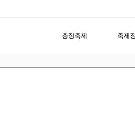
충장축제
축제장
축제소개
화장실
아카이브
주차장
캐릭터
도움 주신 분들
충장축제 위원회